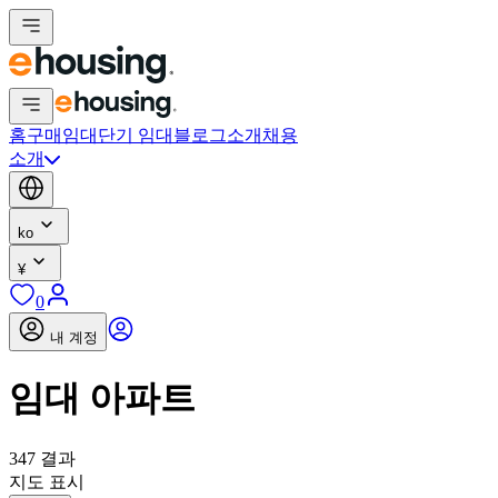
홈
구매
임대
단기 임대
블로그
소개
채용
소개
ko
¥
0
내 계정
임대 아파트
347 결과
지도 표시