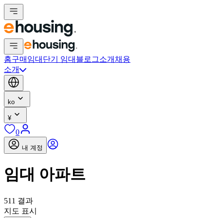
홈
구매
임대
단기 임대
블로그
소개
채용
소개
ko
¥
0
내 계정
임대 아파트
511 결과
지도 표시