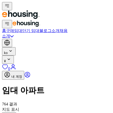
홈
구매
임대
단기 임대
블로그
소개
채용
소개
ko
¥
0
내 계정
임대 아파트
764 결과
지도 표시