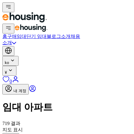
홈
구매
임대
단기 임대
블로그
소개
채용
소개
ko
¥
0
내 계정
임대 아파트
719 결과
지도 표시