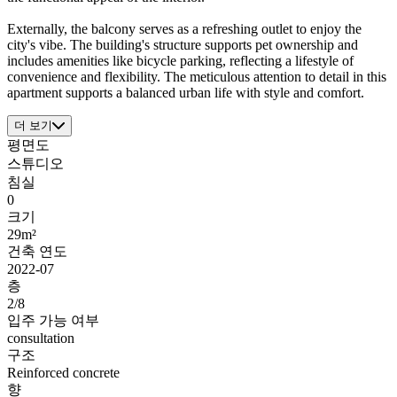
Externally, the balcony serves as a refreshing outlet to enjoy the
city's vibe. The building's structure supports pet ownership and
includes amenities like bicycle parking, reflecting a lifestyle of
convenience and flexibility. The meticulous attention to detail in this
apartment supports a balanced urban life with style and comfort.
더 보기
평면도
스튜디오
침실
0
크기
29m²
건축 연도
2022-07
층
2/8
입주 가능 여부
consultation
구조
Reinforced concrete
향