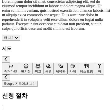
Lorem ipsum dolor sit amet, consectetur adipiscing elit, sed do
eiusmod tempor incididunt ut labore et dolore magna aliqua. Ut
enim ad minim veniam, quis nostrud exercitation ullamco laboris nisi
ut aliquip ex ea commodo consequat. Duis aute irure dolor in
reprehenderit in voluptate velit esse cillum dolore eu fugiat nulla
pariatur. Excepteur sint occaecat cupidatat non proident, sunt in
culpa qui officia deserunt mollit anim id est laborum.
더 보기
지도
슈퍼마켓
편의점
학교
공원
체육관
카페
레스토랑
바
Google 지도에서 보기
신청 절차
1