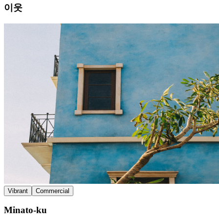
이웃
Vibrant
Commercial
Minato-ku