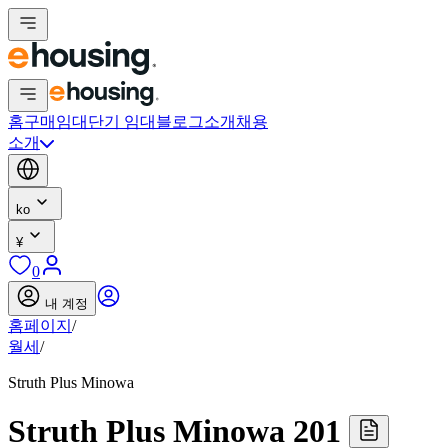
홈
구매
임대
단기 임대
블로그
소개
채용
소개
ko
¥
0
내 계정
홈페이지
/
월세
/
Struth Plus Minowa
Struth Plus Minowa 201