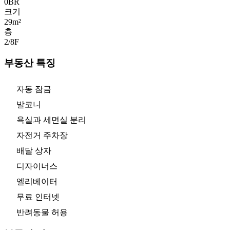
0
BR
크기
29m²
층
2/8
F
부동산 특징
자동 잠금
발코니
욕실과 세면실 분리
자전거 주차장
배달 상자
디자이너스
엘리베이터
무료 인터넷
반려동물 허용