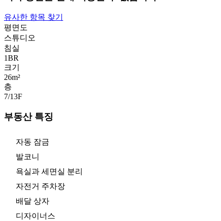
유사한 항목 찾기
평면도
스튜디오
침실
1
BR
크기
26m²
층
7/13
F
부동산 특징
자동 잠금
발코니
욕실과 세면실 분리
자전거 주차장
배달 상자
디자이너스