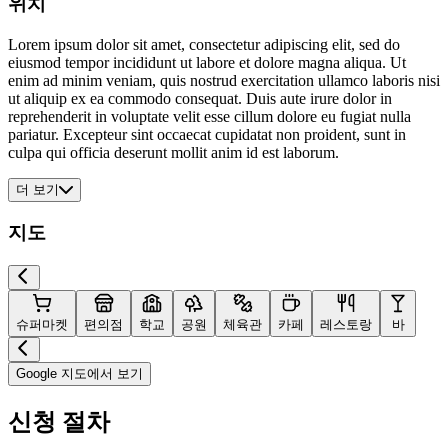
위치
Lorem ipsum dolor sit amet, consectetur adipiscing elit, sed do
eiusmod tempor incididunt ut labore et dolore magna aliqua. Ut
enim ad minim veniam, quis nostrud exercitation ullamco laboris nisi
ut aliquip ex ea commodo consequat. Duis aute irure dolor in
reprehenderit in voluptate velit esse cillum dolore eu fugiat nulla
pariatur. Excepteur sint occaecat cupidatat non proident, sunt in
culpa qui officia deserunt mollit anim id est laborum.
더 보기
지도
슈퍼마켓
편의점
학교
공원
체육관
카페
레스토랑
바
Google 지도에서 보기
신청 절차