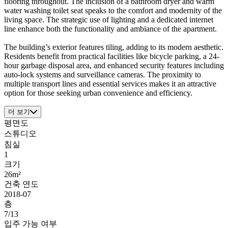
flooring throughout. The inclusion of a bathroom dryer and warm
water washing toilet seat speaks to the comfort and modernity of the
living space. The strategic use of lighting and a dedicated internet
line enhance both the functionality and ambiance of the apartment.
The building’s exterior features tiling, adding to its modern aesthetic.
Residents benefit from practical facilities like bicycle parking, a 24-
hour garbage disposal area, and enhanced security features including
auto-lock systems and surveillance cameras. The proximity to
multiple transport lines and essential services makes it an attractive
option for those seeking urban convenience and efficiency.
더 보기
평면도
스튜디오
침실
1
크기
26m²
건축 연도
2018-07
층
7/13
입주 가능 여부