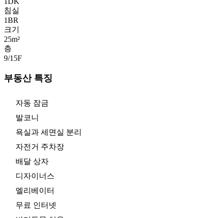
1DK
침실
1
BR
크기
25m²
층
9/15
F
부동산 특징
자동 잠금
발코니
욕실과 세면실 분리
자전거 주차장
배달 상자
디자이너스
엘리베이터
무료 인터넷