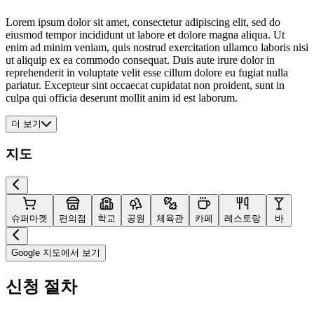
Lorem ipsum dolor sit amet, consectetur adipiscing elit, sed do
eiusmod tempor incididunt ut labore et dolore magna aliqua. Ut
enim ad minim veniam, quis nostrud exercitation ullamco laboris nisi
ut aliquip ex ea commodo consequat. Duis aute irure dolor in
reprehenderit in voluptate velit esse cillum dolore eu fugiat nulla
pariatur. Excepteur sint occaecat cupidatat non proident, sunt in
culpa qui officia deserunt mollit anim id est laborum.
더 보기
지도
슈퍼마켓
편의점
학교
공원
체육관
카페
레스토랑
바
Google 지도에서 보기
신청 절차