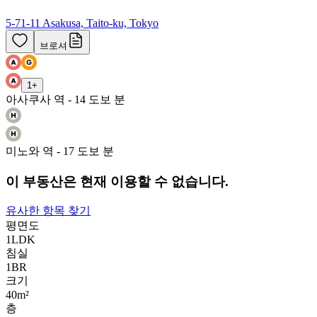
5-71-11 Asakusa, Taito-ku, Tokyo
브로셔
1
+
아사쿠사 역 - 14 도보 분
미노와 역 - 17 도보 분
이 부동산은 현재 이용할 수 없습니다.
유사한 항목 찾기
평면도
1LDK
침실
1
BR
크기
40m²
층