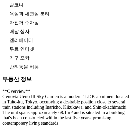
발코니
욕실과 세면실 분리
자전거 주차장
배달 상자
엘리베이터
무료 인터넷
가구 포함
반려동물 허용
부동산 정보
**Overview**
Genovia Ueno III Sky Garden is a modern 1LDK apartment located
in Taito-ku, Tokyo, occupying a desirable position close to several
train stations including Inaricho, Kikukawa, and Shin-okachimachi.
The unit spans approximately 68.1 m² and is situated in a building
that's been constructed within the last five years, promising
contemporary living standards.