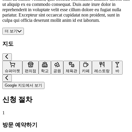
ut aliquip ex ea commodo consequat. Duis aute irure dolor in
reprehenderit in voluptate velit esse cillum dolore eu fugiat nulla
pariatur. Excepteur sint occaecat cupidatat non proident, sunt in
culpa qui officia deserunt mollit anim id est laborum.
더 보기
지도
슈퍼마켓
편의점
학교
공원
체육관
카페
레스토랑
바
Google 지도에서 보기
신청 절차
1
방문 예약하기