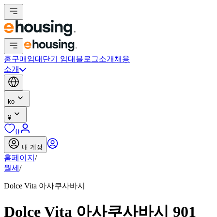
홈
구매
임대
단기 임대
블로그
소개
채용
소개
ko
¥
0
내 계정
홈페이지
/
월세
/
Dolce Vita 아사쿠사바시
Dolce Vita 아사쿠사바시 901