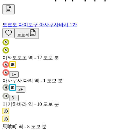
도쿄도 다이토구 아사쿠사바시 1가
브로셔
이와모토초 역 - 12 도보 분
1
+
아사쿠사 다리 역 - 1 도보 분
2
+
3
+
아키하바라 역 - 10 도보 분
馬喰町 역 - 8 도보 분