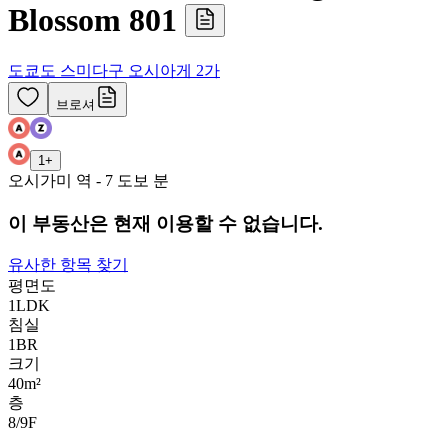
Blossom 801
도쿄도 스미다구 오시아게 2가
브로셔
1
+
오시가미 역 - 7 도보 분
이 부동산은 현재 이용할 수 없습니다.
유사한 항목 찾기
평면도
1LDK
침실
1
BR
크기
40m²
층
8/9
F