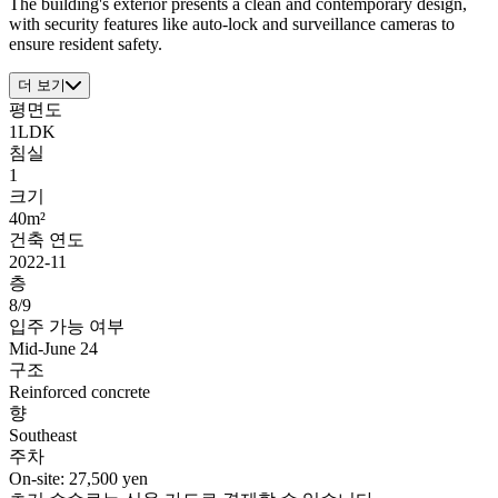
The building's exterior presents a clean and contemporary design,
with security features like auto-lock and surveillance cameras to
ensure resident safety.
더 보기
평면도
1LDK
침실
1
크기
40m²
건축 연도
2022-11
층
8/9
입주 가능 여부
Mid-June 24
구조
Reinforced concrete
향
Southeast
주차
On-site: 27,500 yen