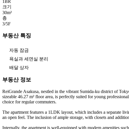
1
BR
크기
30m²
층
3/5
F
부동산 특징
자동 잠금
욕실과 세면실 분리
배달 상자
부동산 정보
ReiGrande Asakusa, nestled in the vibrant Sumida-ku district of Tokyo
sizeable 46.27 m² floor area, is perfectly suited for young professiona
choice for regular commuters.
The apartment features a 1LDK layout, which includes a separate living
an open feel. The inclusion of ample storage, with closets and addition
Internally, the apartment is well-equipped with modern amenities suc