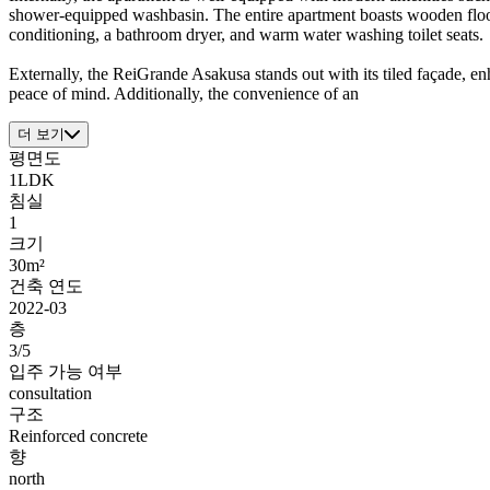
shower-equipped washbasin. The entire apartment boasts wooden floor
conditioning, a bathroom dryer, and warm water washing toilet seats.
Externally, the ReiGrande Asakusa stands out with its tiled façade, en
peace of mind. Additionally, the convenience of an
더 보기
평면도
1LDK
침실
1
크기
30m²
건축 연도
2022-03
층
3/5
입주 가능 여부
consultation
구조
Reinforced concrete
향
north