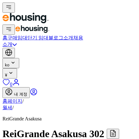
홈
구매
임대
단기 임대
블로그
소개
채용
소개
ko
¥
0
내 계정
홈페이지
/
월세
/
ReiGrande Asakusa
ReiGrande Asakusa 302