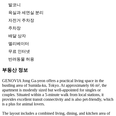
발코니
욕실과 세면실 분리
자전거 주차장
주차장
배달 상자
엘리베이터
무료 인터넷
반려동물 허용
부동산 정보
GENOVIA Jong Ga-yeon offers a practical living space in the
bustling area of Sumida-ku, Tokyo. At approximately 66 m², the
apartment is modestly sized but well-appointed for singles or
couples. Situated within a 5-minute walk from local stations, it
provides excellent transit connectivity and is also pet-friendly, which
is a plus for animal lovers.
The layout includes a combined living, dining, and kitchen area of