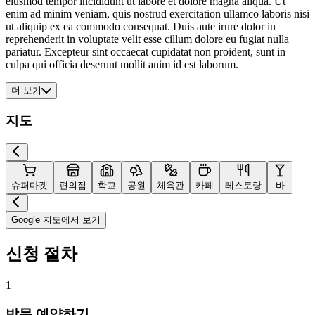
eiusmod tempor incididunt ut labore et dolore magna aliqua. Ut
enim ad minim veniam, quis nostrud exercitation ullamco laboris nisi
ut aliquip ex ea commodo consequat. Duis aute irure dolor in
reprehenderit in voluptate velit esse cillum dolore eu fugiat nulla
pariatur. Excepteur sint occaecat cupidatat non proident, sunt in
culpa qui officia deserunt mollit anim id est laborum.
더 보기
지도
슈퍼마켓
편의점
학교
공원
체육관
카페
레스토랑
바
Google 지도에서 보기
신청 절차
1
방문 예약하기