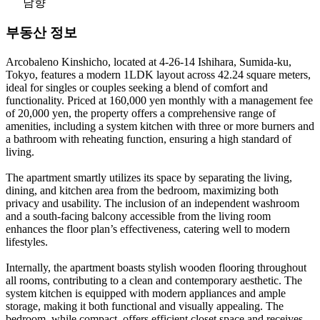
남향
부동산 정보
Arcobaleno Kinshicho, located at 4-26-14 Ishihara, Sumida-ku,
Tokyo, features a modern 1LDK layout across 42.24 square meters,
ideal for singles or couples seeking a blend of comfort and
functionality. Priced at 160,000 yen monthly with a management fee
of 20,000 yen, the property offers a comprehensive range of
amenities, including a system kitchen with three or more burners and
a bathroom with reheating function, ensuring a high standard of
living.
The apartment smartly utilizes its space by separating the living,
dining, and kitchen area from the bedroom, maximizing both
privacy and usability. The inclusion of an independent washroom
and a south-facing balcony accessible from the living room
enhances the floor plan’s effectiveness, catering well to modern
lifestyles.
Internally, the apartment boasts stylish wooden flooring throughout
all rooms, contributing to a clean and contemporary aesthetic. The
system kitchen is equipped with modern appliances and ample
storage, making it both functional and visually appealing. The
bedroom, while compact, offers efficient closet space and receives