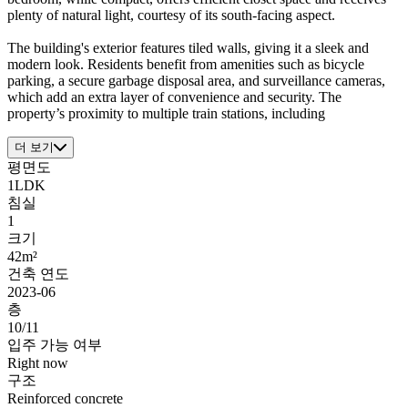
plenty of natural light, courtesy of its south-facing aspect.
The building's exterior features tiled walls, giving it a sleek and
modern look. Residents benefit from amenities such as bicycle
parking, a secure garbage disposal area, and surveillance cameras,
which add an extra layer of convenience and security. The
property’s proximity to multiple train stations, including
더 보기
평면도
1LDK
침실
1
크기
42m²
건축 연도
2023-06
층
10/11
입주 가능 여부
Right now
구조
Reinforced concrete