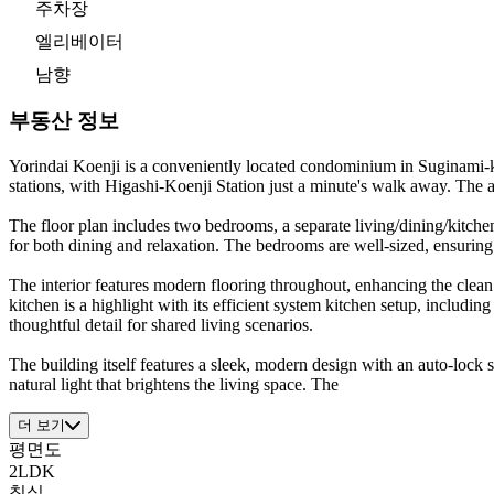
주차장
엘리베이터
남향
부동산 정보
Yorindai Koenji is a conveniently located condominium in Suginami-ku
stations, with Higashi-Koenji Station just a minute's walk away. The
The floor plan includes two bedrooms, a separate living/dining/kitchen
for both dining and relaxation. The bedrooms are well-sized, ensuring
The interior features modern flooring throughout, enhancing the clea
kitchen is a highlight with its efficient system kitchen setup, includ
thoughtful detail for shared living scenarios.
The building itself features a sleek, modern design with an auto-lock s
natural light that brightens the living space. The
더 보기
평면도
2LDK
침실