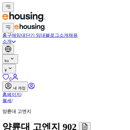
홈
구매
임대
단기 임대
블로그
소개
채용
소개
ko
¥
0
내 계정
홈페이지
/
월세
/
양륜대 고엔지
양륜대 고엔지 902