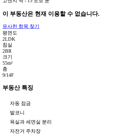
고엔지 역 - 15 도보 분
이 부동산은 현재 이용할 수 없습니다.
유사한 항목 찾기
평면도
2LDK
침실
2
BR
크기
55m²
층
9/14
F
부동산 특징
자동 잠금
발코니
욕실과 세면실 분리
자전거 주차장