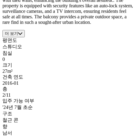
with tiled walls, enhancing the building's overall aesthetic. The
property is equipped with security features like an auto-lock system,
surveillance cameras, and a TV intercom, ensuring residents feel
safe at all times. The balcony provides a private outdoor space, a
rare find in such a sought-after urban location.
더 보기
평면도
스튜디오
침실
0
크기
27m²
건축 연도
2016-01
층
2/11
입주 가능 여부
'24년 7월 초순
구조
철근 콘
향
남서