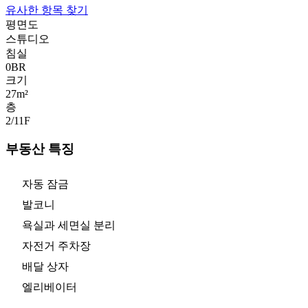
유사한 항목 찾기
평면도
스튜디오
침실
0
BR
크기
27m²
층
2/11
F
부동산 특징
자동 잠금
발코니
욕실과 세면실 분리
자전거 주차장
배달 상자
엘리베이터