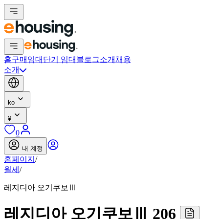
홈
구매
임대
단기 임대
블로그
소개
채용
소개
ko
¥
0
내 계정
홈페이지
/
월세
/
레지디아 오기쿠보Ⅲ
레지디아 오기쿠보Ⅲ 206