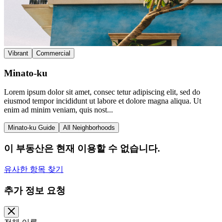
Vibrant
Commercial
Minato-ku
Lorem ipsum dolor sit amet, consec tetur adipiscing elit, sed do
eiusmod tempor incididunt ut labore et dolore magna aliqua. Ut
enim ad minim veniam, quis nost...
Minato-ku Guide
All Neighborhoods
이 부동산은 현재 이용할 수 없습니다.
유사한 항목 찾기
추가 정보 요청