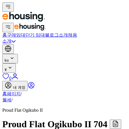
홈
구매
임대
단기 임대
블로그
소개
채용
소개
ko
¥
0
내 계정
홈페이지
/
월세
/
Proud Flat Ogikubo II
Proud Flat Ogikubo II 704