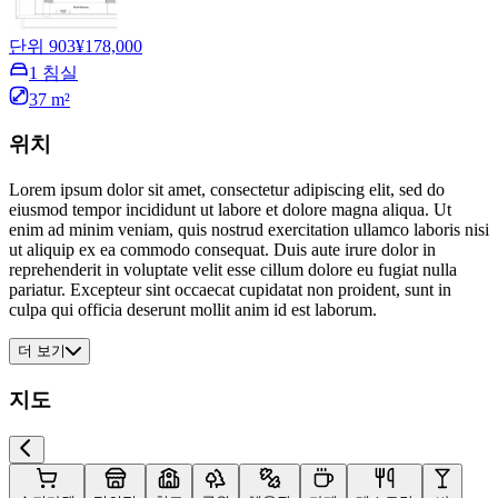
단위 903
¥178,000
1 침실
37 m²
위치
Lorem ipsum dolor sit amet, consectetur adipiscing elit, sed do
eiusmod tempor incididunt ut labore et dolore magna aliqua. Ut
enim ad minim veniam, quis nostrud exercitation ullamco laboris nisi
ut aliquip ex ea commodo consequat. Duis aute irure dolor in
reprehenderit in voluptate velit esse cillum dolore eu fugiat nulla
pariatur. Excepteur sint occaecat cupidatat non proident, sunt in
culpa qui officia deserunt mollit anim id est laborum.
더 보기
지도