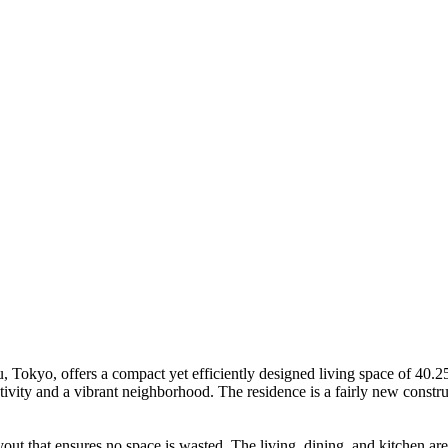
okyo, offers a compact yet efficiently designed living space of 40.25 
ivity and a vibrant neighborhood. The residence is a fairly new constru
out that ensures no space is wasted. The living, dining, and kitchen are