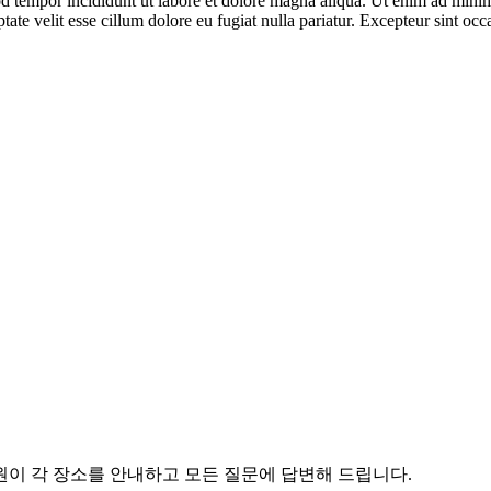
d tempor incididunt ut labore et dolore magna aliqua. Ut enim ad minim 
te velit esse cillum dolore eu fugiat nulla pariatur. Excepteur sint occa
원이 각 장소를 안내하고 모든 질문에 답변해 드립니다.