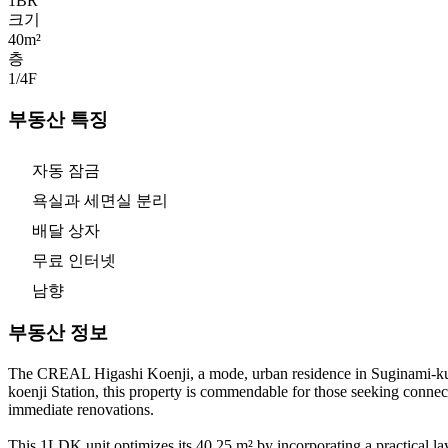
1
BR
크기
40m²
층
1/4
F
부동산 특징
자동 잠금
욕실과 세면실 분리
배달 상자
무료 인터넷
남향
부동산 정보
The CREAL Higashi Koenji, a mode, urban residence in Suginami-ku, T
koenji Station, this property is commendable for those seeking connect
immediate renovations.
This 1LDK unit optimizes its 40.25 m² by incorporating a practical lay