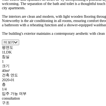
welcoming. The separation of the bath and toilet is a thoughtful touch
city apartments.
The interiors are clean and modern, with light wooden flooring throu
Noteworthy is the air conditioning in all rooms, ensuring comfort thr
a bathroom with a reheating function and a shower-equipped washbas
The building's exterior maintains a contemporary aesthetic with clean 
더 보기
평면도
1LDK
침실
1
크기
40m²
건축 연도
2020-01
층
1/4
입주 가능 여부
consultation
구조