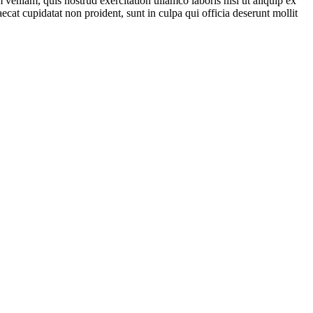
veniam, quis nostrud exercitation ullamco laboris nisi ut aliquip ex
ecat cupidatat non proident, sunt in culpa qui officia deserunt mollit