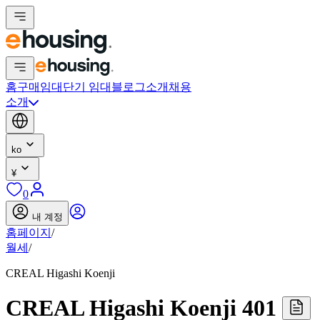
홈
구매
임대
단기 임대
블로그
소개
채용
소개
ko
¥
0
내 계정
홈페이지
/
월세
/
CREAL Higashi Koenji
CREAL Higashi Koenji 401