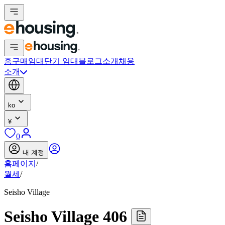
홈
구매
임대
단기 임대
블로그
소개
채용
소개
ko
¥
0
내 계정
홈페이지
/
월세
/
Seisho Village
Seisho Village 406