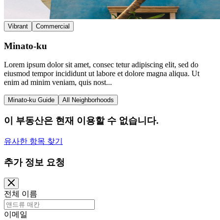
Vibrant
Commercial
Minato-ku
Lorem ipsum dolor sit amet, consec tetur adipiscing elit, sed do
eiusmod tempor incididunt ut labore et dolore magna aliqua. Ut
enim ad minim veniam, quis nost...
Minato-ku Guide
All Neighborhoods
이 부동산은 현재 이용할 수 없습니다.
유사한 항목 찾기
추가 정보 요청
전체 이름
이메일