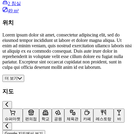
2 침실
49 m²
위치
Lorem ipsum dolor sit amet, consectetur adipiscing elit, sed do
eiusmod tempor incididunt ut labore et dolore magna aliqua. Ut
enim ad minim veniam, quis nostrud exercitation ullamco laboris nisi
ut aliquip ex ea commodo consequat. Duis aute irure dolor in
reprehenderit in voluptate velit esse cillum dolore eu fugiat nulla
pariatur. Excepteur sint occaecat cupidatat non proident, sunt in
culpa qui officia deserunt mollit anim id est laborum.
더 보기
지도
슈퍼마켓
편의점
학교
공원
체육관
카페
레스토랑
바
Google 지도에서 보기