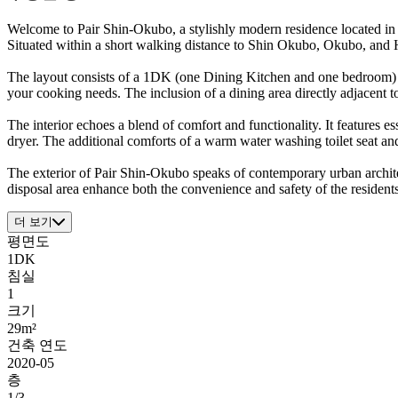
Welcome to Pair Shin-Okubo, a stylishly modern residence located in 
Situated within a short walking distance to Shin Okubo, Okubo, and Hig
The layout consists of a 1DK (one Dining Kitchen and one bedroom) con
your cooking needs. The inclusion of a dining area directly adjacent t
The interior echoes a blend of comfort and functionality. It features 
dryer. The additional comforts of a warm water washing toilet seat an
The exterior of Pair Shin-Okubo speaks of contemporary urban architect
disposal area enhance both the convenience and safety of the residents
더 보기
평면도
1DK
침실
1
크기
29m²
건축 연도
2020-05
층
1/3