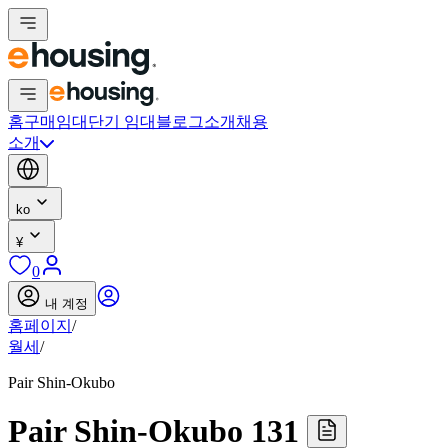
홈
구매
임대
단기 임대
블로그
소개
채용
소개
ko
¥
0
내 계정
홈페이지
/
월세
/
Pair Shin-Okubo
Pair Shin-Okubo 131