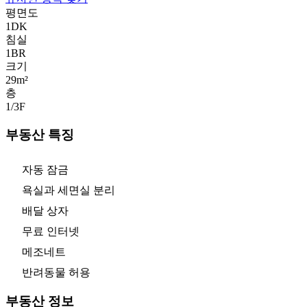
평면도
1DK
침실
1
BR
크기
29m²
층
1/3
F
부동산 특징
자동 잠금
욕실과 세면실 분리
배달 상자
무료 인터넷
메조네트
반려동물 허용
부동산 정보