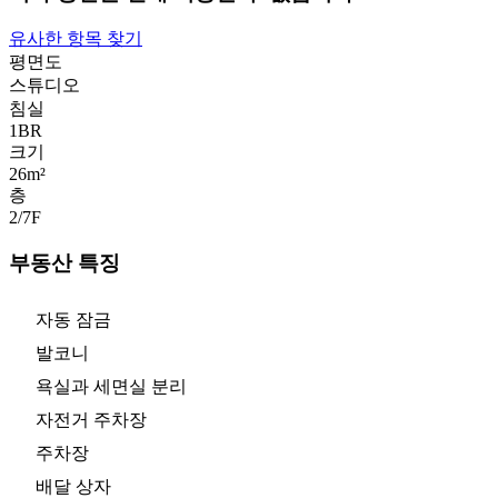
유사한 항목 찾기
평면도
스튜디오
침실
1
BR
크기
26m²
층
2/7
F
부동산 특징
자동 잠금
발코니
욕실과 세면실 분리
자전거 주차장
주차장
배달 상자