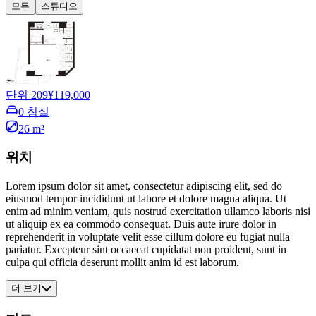
모두
스튜디오
단위 209
¥119,000
0 침실
26 m²
위치
Lorem ipsum dolor sit amet, consectetur adipiscing elit, sed do
eiusmod tempor incididunt ut labore et dolore magna aliqua. Ut
enim ad minim veniam, quis nostrud exercitation ullamco laboris nisi
ut aliquip ex ea commodo consequat. Duis aute irure dolor in
reprehenderit in voluptate velit esse cillum dolore eu fugiat nulla
pariatur. Excepteur sint occaecat cupidatat non proident, sunt in
culpa qui officia deserunt mollit anim id est laborum.
더 보기