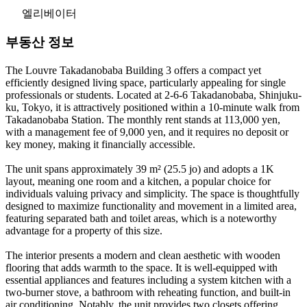
엘리베이터
부동산 정보
The Louvre Takadanobaba Building 3 offers a compact yet
efficiently designed living space, particularly appealing for single
professionals or students. Located at 2-6-6 Takadanobaba, Shinjuku-
ku, Tokyo, it is attractively positioned within a 10-minute walk from
Takadanobaba Station. The monthly rent stands at 113,000 yen,
with a management fee of 9,000 yen, and it requires no deposit or
key money, making it financially accessible.
The unit spans approximately 39 m² (25.5 jo) and adopts a 1K
layout, meaning one room and a kitchen, a popular choice for
individuals valuing privacy and simplicity. The space is thoughtfully
designed to maximize functionality and movement in a limited area,
featuring separated bath and toilet areas, which is a noteworthy
advantage for a property of this size.
The interior presents a modern and clean aesthetic with wooden
flooring that adds warmth to the space. It is well-equipped with
essential appliances and features including a system kitchen with a
two-burner stove, a bathroom with reheating function, and built-in
air conditioning. Notably, the unit provides two closets offering