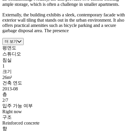
ample storage, which is often a challenge in smaller apartments.
Externally, the building exhibits a sleek, contemporary facade with
exterior wall tiling that stands out in the urban environment. It also
offers practical amenities such as bicycle parking and a secure
garbage disposal area. The presence
더 보기
평면도
스튜디오
침실
1
크기
26m²
건축 연도
2013-08
층
2/7
입주 가능 여부
Right now
구조
Reinforced concrete
향