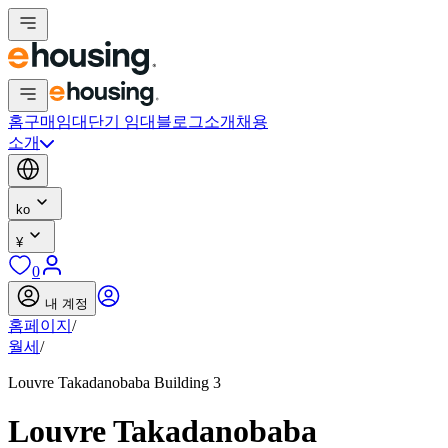
홈
구매
임대
단기 임대
블로그
소개
채용
소개
ko
¥
0
내 계정
홈페이지
/
월세
/
Louvre Takadanobaba Building 3
Louvre Takadanobaba