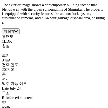
The exterior image shows a contemporary building facade that
blends well with the urban surroundings of Shinjuku. The property
is equipped with security features like an auto-lock system,
surveillance cameras, and a 24-hour garbage disposal area, ensuring
a
더 보기
평면도
1LDK
침실
1
크기
34m²
건축 연도
2023-01
층
4/5
입주 가능 여부
Late July 24
구조
Reinforced concrete
향
north