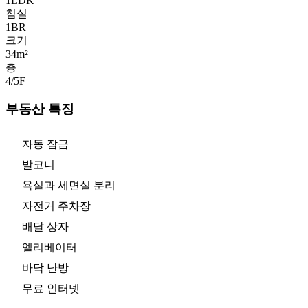
1LDK
침실
1
BR
크기
34m²
층
4/5
F
부동산 특징
자동 잠금
발코니
욕실과 세면실 분리
자전거 주차장
배달 상자
엘리베이터
바닥 난방
무료 인터넷