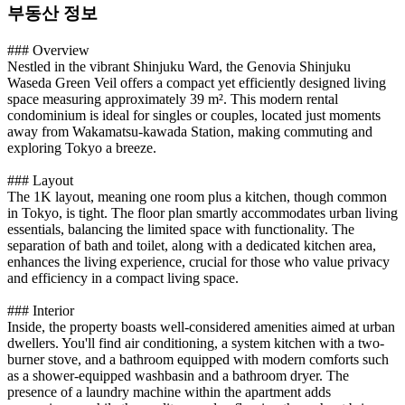
부동산 정보
### Overview
Nestled in the vibrant Shinjuku Ward, the Genovia Shinjuku
Waseda Green Veil offers a compact yet efficiently designed living
space measuring approximately 39 m². This modern rental
condominium is ideal for singles or couples, located just moments
away from Wakamatsu-kawada Station, making commuting and
exploring Tokyo a breeze.
### Layout
The 1K layout, meaning one room plus a kitchen, though common
in Tokyo, is tight. The floor plan smartly accommodates urban living
essentials, balancing the limited space with functionality. The
separation of bath and toilet, along with a dedicated kitchen area,
enhances the living experience, crucial for those who value privacy
and efficiency in a compact living space.
### Interior
Inside, the property boasts well-considered amenities aimed at urban
dwellers. You'll find air conditioning, a system kitchen with a two-
burner stove, and a bathroom equipped with modern comforts such
as a shower-equipped washbasin and a bathroom dryer. The
presence of a laundry machine within the apartment adds