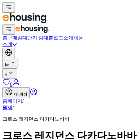
홈
구매
임대
단기 임대
블로그
소개
채용
소개
ko
¥
0
내 계정
홈페이지
/
월세
/
크로스 레지던스 다카다노바바
크로스 레지던스 다카다노바바