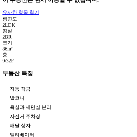
유사한 항목 찾기
평면도
2LDK
침실
2
BR
크기
86m²
층
9/32
F
부동산 특징
자동 잠금
발코니
욕실과 세면실 분리
자전거 주차장
배달 상자
엘리베이터