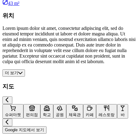
43 m²
위치
Lorem ipsum dolor sit amet, consectetur adipiscing elit, sed do
eiusmod tempor incididunt ut labore et dolore magna aliqua. Ut
enim ad minim veniam, quis nostrud exercitation ullamco laboris nisi
ut aliquip ex ea commodo consequat. Duis aute irure dolor in
reprehenderit in voluptate velit esse cillum dolore eu fugiat nulla
pariatur. Excepteur sint occaecat cupidatat non proident, sunt in
culpa qui officia deserunt mollit anim id est laborum.
더 보기
지도
슈퍼마켓
편의점
학교
공원
체육관
카페
레스토랑
바
Google 지도에서 보기