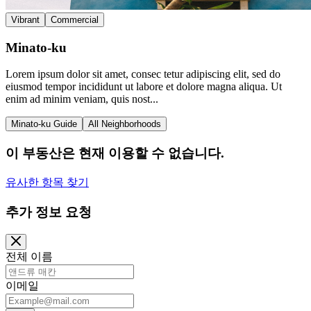
Vibrant
Commercial
Minato-ku
Lorem ipsum dolor sit amet, consec tetur adipiscing elit, sed do
eiusmod tempor incididunt ut labore et dolore magna aliqua. Ut
enim ad minim veniam, quis nost...
Minato-ku Guide
All Neighborhoods
이 부동산은 현재 이용할 수 없습니다.
유사한 항목 찾기
추가 정보 요청
전체 이름
이메일