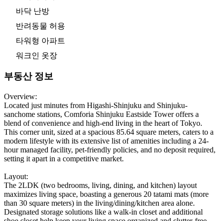
바닥 난방
반려동물 허용
타워형 아파트
워크인 옷장
부동산 정보
Overview:
Located just minutes from Higashi-Shinjuku and Shinjuku-
sanchome stations, Comforia Shinjuku Eastside Tower offers a
blend of convenience and high-end living in the heart of Tokyo.
This corner unit, sized at a spacious 85.64 square meters, caters to a
modern lifestyle with its extensive list of amenities including a 24-
hour managed facility, pet-friendly policies, and no deposit required,
setting it apart in a competitive market.
Layout:
The 2LDK (two bedrooms, living, dining, and kitchen) layout
maximizes living space, boasting a generous 20 tatami mats (more
than 30 square meters) in the living/dining/kitchen area alone.
Designated storage solutions like a walk-in closet and additional
shoe closet help keep your living space organized and clutter-free.