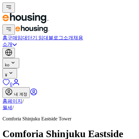
홈
구매
임대
단기 임대
블로그
소개
채용
소개
ko
¥
0
내 계정
홈페이지
/
월세
/
Comforia Shinjuku Eastside Tower
Comforia Shinjuku Eastside