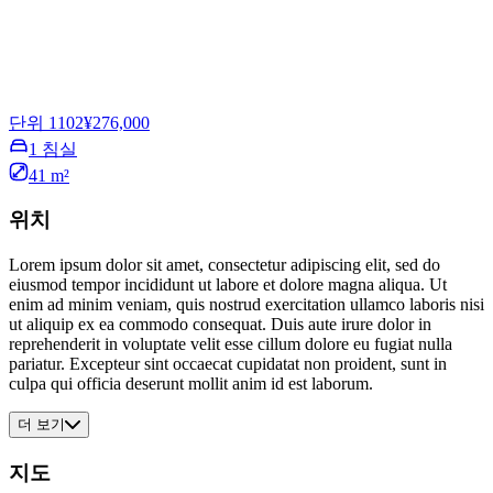
단위 1102
¥276,000
1 침실
41 m²
위치
Lorem ipsum dolor sit amet, consectetur adipiscing elit, sed do
eiusmod tempor incididunt ut labore et dolore magna aliqua. Ut
enim ad minim veniam, quis nostrud exercitation ullamco laboris nisi
ut aliquip ex ea commodo consequat. Duis aute irure dolor in
reprehenderit in voluptate velit esse cillum dolore eu fugiat nulla
pariatur. Excepteur sint occaecat cupidatat non proident, sunt in
culpa qui officia deserunt mollit anim id est laborum.
더 보기
지도