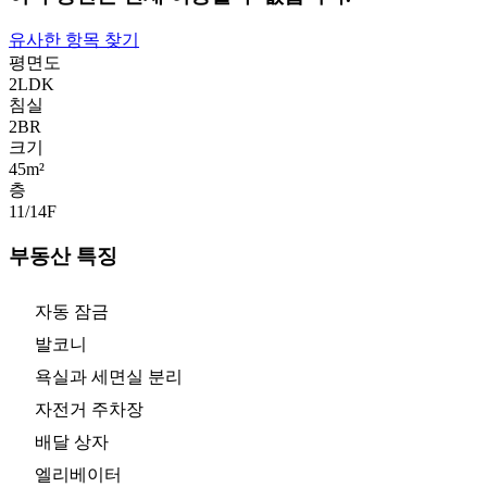
유사한 항목 찾기
평면도
2LDK
침실
2
BR
크기
45m²
층
11/14
F
부동산 특징
자동 잠금
발코니
욕실과 세면실 분리
자전거 주차장
배달 상자
엘리베이터