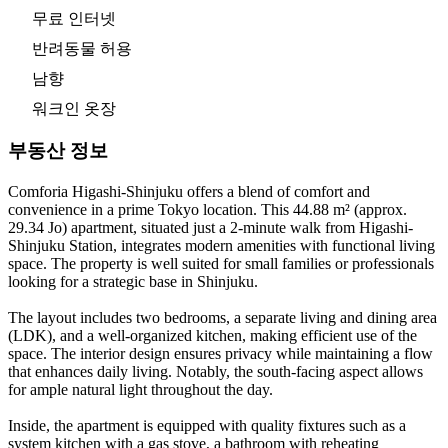
무료 인터넷
반려동물 허용
남향
워크인 옷장
부동산 정보
Comforia Higashi-Shinjuku offers a blend of comfort and
convenience in a prime Tokyo location. This 44.88 m² (approx.
29.34 Jo) apartment, situated just a 2-minute walk from Higashi-
Shinjuku Station, integrates modern amenities with functional living
space. The property is well suited for small families or professionals
looking for a strategic base in Shinjuku.
The layout includes two bedrooms, a separate living and dining area
(LDK), and a well-organized kitchen, making efficient use of the
space. The interior design ensures privacy while maintaining a flow
that enhances daily living. Notably, the south-facing aspect allows
for ample natural light throughout the day.
Inside, the apartment is equipped with quality fixtures such as a
system kitchen with a gas stove, a bathroom with reheating