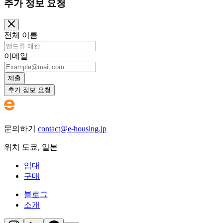
추가 정보 요청
전체 이름
이메일
제출
추가 정보 요청
문의하기
contact@e-housing.jp
위치
도쿄
,
일본
임대
구매
블로그
소개