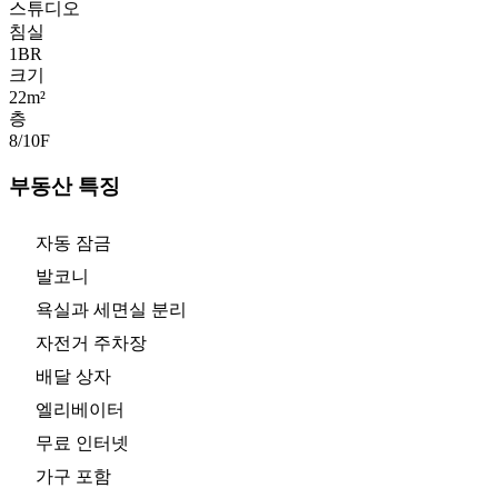
스튜디오
침실
1
BR
크기
22m²
층
8/10
F
부동산 특징
자동 잠금
발코니
욕실과 세면실 분리
자전거 주차장
배달 상자
엘리베이터
무료 인터넷
가구 포함