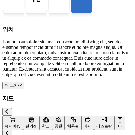
위치
Lorem ipsum dolor sit amet, consectetur adipiscing elit, sed do
eiusmod tempor incididunt ut labore et dolore magna aliqua. Ut
enim ad minim veniam, quis nostrud exercitation ullamco laboris nisi
ut aliquip ex ea commodo consequat. Duis aute irure dolor in
reprehenderit in voluptate velit esse cillum dolore eu fugiat nulla
pariatur. Excepteur sint occaecat cupidatat non proident, sunt in
culpa qui officia deserunt mollit anim id est laborum.
더 보기
지도
슈퍼마켓
편의점
학교
공원
체육관
카페
레스토랑
바