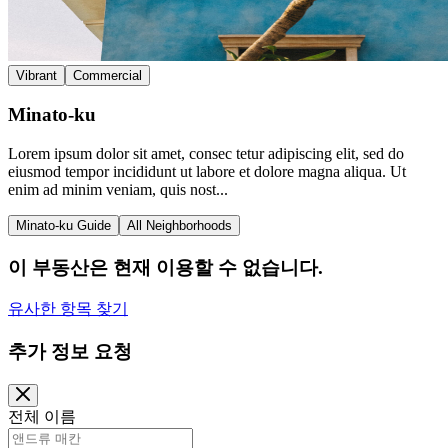
Vibrant
Commercial
Minato-ku
Lorem ipsum dolor sit amet, consec tetur adipiscing elit, sed do
eiusmod tempor incididunt ut labore et dolore magna aliqua. Ut
enim ad minim veniam, quis nost...
Minato-ku Guide
All Neighborhoods
이 부동산은 현재 이용할 수 없습니다.
유사한 항목 찾기
추가 정보 요청
전체 이름