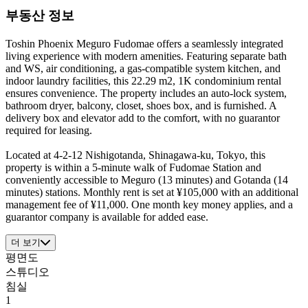
부동산 정보
Toshin Phoenix Meguro Fudomae offers a seamlessly integrated
living experience with modern amenities. Featuring separate bath
and WS, air conditioning, a gas-compatible system kitchen, and
indoor laundry facilities, this 22.29 m2, 1K condominium rental
ensures convenience. The property includes an auto-lock system,
bathroom dryer, balcony, closet, shoes box, and is furnished. A
delivery box and elevator add to the comfort, with no guarantor
required for leasing.
Located at 4-2-12 Nishigotanda, Shinagawa-ku, Tokyo, this
property is within a 5-minute walk of Fudomae Station and
conveniently accessible to Meguro (13 minutes) and Gotanda (14
minutes) stations. Monthly rent is set at ¥105,000 with an additional
management fee of ¥11,000. One month key money applies, and a
guarantor company is available for added ease.
더 보기
평면도
스튜디오
침실
1