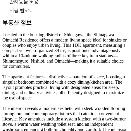
반려동물 허용
지붕 발코니
부동산 정보
Located in the bustling district of Shinagawa, the Shinagawa
Oimachi Residence offers a modern living space ideal for singles or
couples who enjoy urban living. This 1DK apartment, measuring a
compact yet well-organized 39 m², is positioned advantageously
within a 10-minute walking radius of three key train stations—
Shimomeguro, Nishioi, and Oimachi—making it a suitable choice
for commuters.
The apartment features a distinctive separation of space, boasting a
singular bedroom combined with a cozy dining/kitchen area. The
layout promotes practical living with designated areas for sleep,
dining, and culinary activities, all efficiently designed to maximize
the use of space.
The interior reveals a modern aesthetic with sleek wooden flooring
throughout and contemporary fixtures that cater to a convenient
lifestyle. Key amenities include a system kitchen with a two-burner
stove, a warm water washing toilet seat, and an independent
washroom, enhancing both functionality and comfort. The inclusion