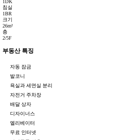
1DK
침실
1
BR
크기
26m²
층
2/5
F
부동산 특징
자동 잠금
발코니
욕실과 세면실 분리
자전거 주차장
배달 상자
디자이너스
엘리베이터
무료 인터넷