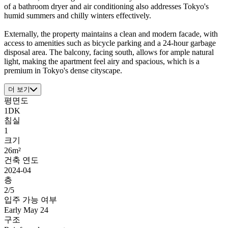
of a bathroom dryer and air conditioning also addresses Tokyo's
humid summers and chilly winters effectively.
Externally, the property maintains a clean and modern facade, with
access to amenities such as bicycle parking and a 24-hour garbage
disposal area. The balcony, facing south, allows for ample natural
light, making the apartment feel airy and spacious, which is a
premium in Tokyo's dense cityscape.
더 보기
평면도
1DK
침실
1
크기
26m²
건축 연도
2024-04
층
2/5
입주 가능 여부
Early May 24
구조