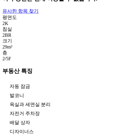
유사한 항목 찾기
평면도
2K
침실
2
BR
크기
29m²
층
2/5
F
부동산 특징
자동 잠금
발코니
욕실과 세면실 분리
자전거 주차장
배달 상자
디자이너스