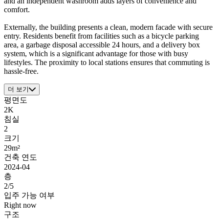
and an independent washroom adds layers of convenience and
comfort.
Externally, the building presents a clean, modern facade with secure
entry. Residents benefit from facilities such as a bicycle parking
area, a garbage disposal accessible 24 hours, and a delivery box
system, which is a significant advantage for those with busy
lifestyles. The proximity to local stations ensures that commuting is
hassle-free.
더 보기
평면도
2K
침실
2
크기
29m²
건축 연도
2024-04
층
2/5
입주 가능 여부
Right now
구조