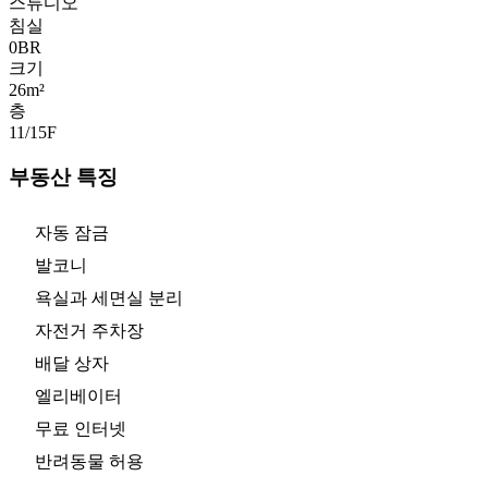
스튜디오
침실
0
BR
크기
26m²
층
11/15
F
부동산 특징
자동 잠금
발코니
욕실과 세면실 분리
자전거 주차장
배달 상자
엘리베이터
무료 인터넷
반려동물 허용