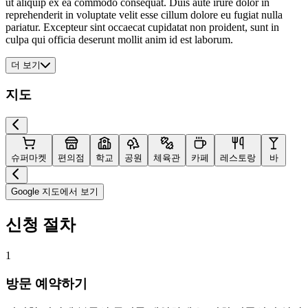
ut aliquip ex ea commodo consequat. Duis aute irure dolor in
reprehenderit in voluptate velit esse cillum dolore eu fugiat nulla
pariatur. Excepteur sint occaecat cupidatat non proident, sunt in
culpa qui officia deserunt mollit anim id est laborum.
더 보기
지도
슈퍼마켓
편의점
학교
공원
체육관
카페
레스토랑
바
Google 지도에서 보기
신청 절차
1
방문 예약하기