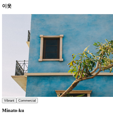
이웃
Vibrant
Commercial
Minato-ku