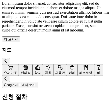
Lorem ipsum dolor sit amet, consectetur adipiscing elit, sed do
eiusmod tempor incididunt ut labore et dolore magna aliqua. Ut
enim ad minim veniam, quis nostrud exercitation ullamco laboris nisi
ut aliquip ex ea commodo consequat. Duis aute irure dolor in
reprehenderit in voluptate velit esse cillum dolore eu fugiat nulla
pariatur. Excepteur sint occaecat cupidatat non proident, sunt in
culpa qui officia deserunt mollit anim id est laborum.
더 보기
지도
슈퍼마켓
편의점
학교
공원
체육관
카페
레스토랑
바
Google 지도에서 보기
신청 절차
1