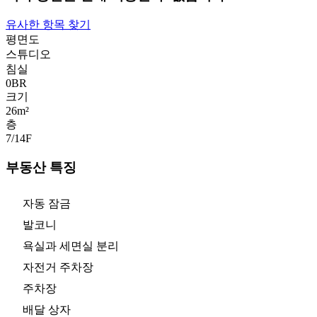
유사한 항목 찾기
평면도
스튜디오
침실
0
BR
크기
26m²
층
7/14
F
부동산 특징
자동 잠금
발코니
욕실과 세면실 분리
자전거 주차장
주차장
배달 상자