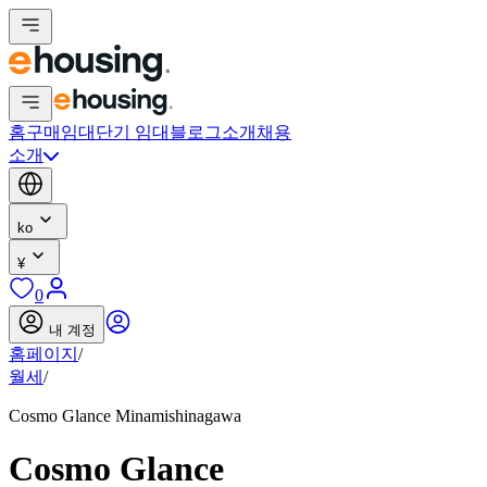
홈
구매
임대
단기 임대
블로그
소개
채용
소개
ko
¥
0
내 계정
홈페이지
/
월세
/
Cosmo Glance Minamishinagawa
Cosmo Glance