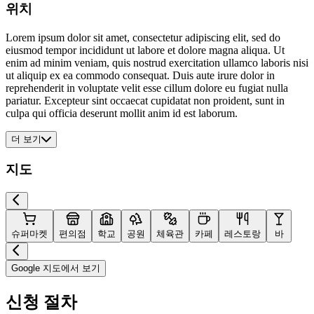
위치
Lorem ipsum dolor sit amet, consectetur adipiscing elit, sed do
eiusmod tempor incididunt ut labore et dolore magna aliqua. Ut
enim ad minim veniam, quis nostrud exercitation ullamco laboris nisi
ut aliquip ex ea commodo consequat. Duis aute irure dolor in
reprehenderit in voluptate velit esse cillum dolore eu fugiat nulla
pariatur. Excepteur sint occaecat cupidatat non proident, sunt in
culpa qui officia deserunt mollit anim id est laborum.
더 보기
지도
슈퍼마켓
편의점
학교
공원
체육관
카페
레스토랑
바
Google 지도에서 보기
신청 절차