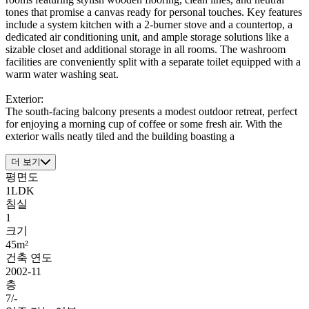
tones that promise a canvas ready for personal touches. Key features
include a system kitchen with a 2-burner stove and a countertop, a
dedicated air conditioning unit, and ample storage solutions like a
sizable closet and additional storage in all rooms. The washroom
facilities are conveniently split with a separate toilet equipped with a
warm water washing seat.
Exterior:
The south-facing balcony presents a modest outdoor retreat, perfect
for enjoying a morning cup of coffee or some fresh air. With the
exterior walls neatly tiled and the building boasting a
더 보기
평면도
1LDK
침실
1
크기
45m²
건축 연도
2002-11
층
7/-