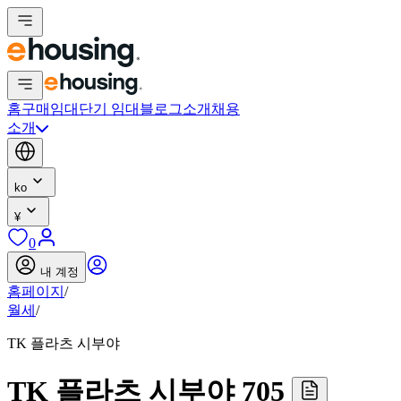
홈
구매
임대
단기 임대
블로그
소개
채용
소개
ko
¥
0
내 계정
홈페이지
/
월세
/
TK 플라츠 시부야
TK 플라츠 시부야 705