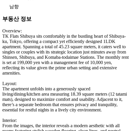
남향
부동산 정보
Overview:
TK Flats Shibuya sits comfortably in the bustling heart of Shibuya-
ku, Tokyo, offering a compact yet efficiently designed 1LDK
apartment. Spanning a total of 45.23 square meters, it caters well to
singles or couples with its strategic location just minutes away from
Shinsen, Shibuya, and Komaba-todaimae Stations. The monthly rent
is set at 199,000 yen with a management fee of 10,000 yen,
reflecting its value given the prime urban setting and extensive
amenities.
Layout:
The apartment unfolds into a generously spaced
living/dining/kitchen area measuring 18.39 square meters (12 tatami
mats), designed to maximize comfort and usability. Adjacent to it,
there’s a separate bedroom that ensures privacy and tranquility,
essential for restful nights in a lively city environment.
Interior:
From the images, the interior reveals a modern aesthetic with all
rooms featuring stylish wooden flooring, clean lines, and neutral