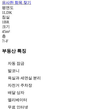
유사한 항목 찾기
평면도
1LDK
침실
1
BR
크기
45m²
층
7/-
F
부동산 특징
자동 잠금
발코니
욕실과 세면실 분리
자전거 주차장
배달 상자
엘리베이터
무료 인터넷