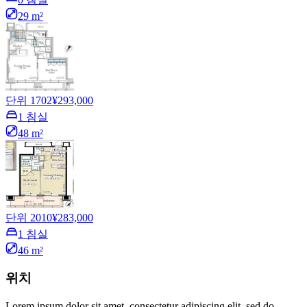
29 m²
단위 1702
¥293,000
1 침실
48 m²
단위 2010
¥283,000
1 침실
46 m²
위치
Lorem ipsum dolor sit amet, consectetur adipiscing elit, sed do