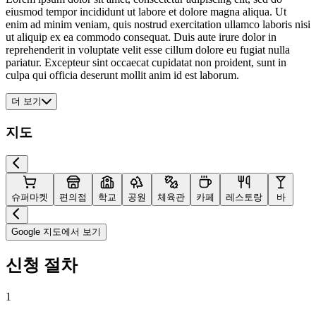
eiusmod tempor incididunt ut labore et dolore magna aliqua. Ut
enim ad minim veniam, quis nostrud exercitation ullamco laboris nisi
ut aliquip ex ea commodo consequat. Duis aute irure dolor in
reprehenderit in voluptate velit esse cillum dolore eu fugiat nulla
pariatur. Excepteur sint occaecat cupidatat non proident, sunt in
culpa qui officia deserunt mollit anim id est laborum.
더 보기
지도
슈퍼마켓
편의점
학교
공원
체육관
카페
레스토랑
바
Google 지도에서 보기
신청 절차
1