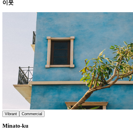
이웃
Vibrant
Commercial
Minato-ku