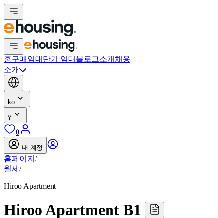
홈
구매
임대
단기 임대
블로그
소개
채용
소개
ko
¥
0
내 계정
홈페이지
/
월세
/
Hiroo Apartment
Hiroo Apartment B1