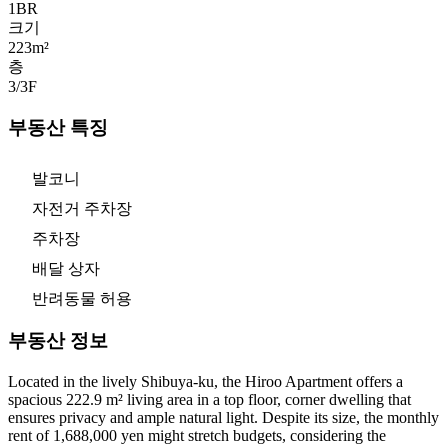
1
BR
크기
223m²
층
3/3
F
부동산 특징
발코니
자전거 주차장
주차장
배달 상자
반려동물 허용
부동산 정보
Located in the lively Shibuya-ku, the Hiroo Apartment offers a
spacious 222.9 m² living area in a top floor, corner dwelling that
ensures privacy and ample natural light. Despite its size, the monthly
rent of 1,688,000 yen might stretch budgets, considering the