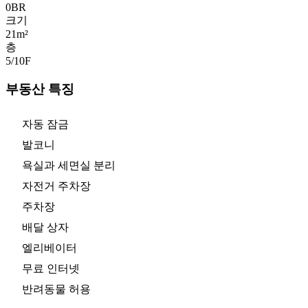
0
BR
크기
21m²
층
5/10
F
부동산 특징
자동 잠금
발코니
욕실과 세면실 분리
자전거 주차장
주차장
배달 상자
엘리베이터
무료 인터넷
반려동물 허용