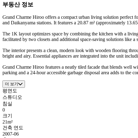
부동산 정보
Grand Charme Hiroo offers a compact urban living solution perfect fo
and Daikanyama stations. It features a 20.87 m² (approximately 13.6
The 1K layout optimizes space by combining the kitchen with a living a
facilitated by two closets and additional space-saving solutions like a
The interior presents a clean, modern look with wooden flooring thro
bright and airy. Essential appliances are integrated into the unit incl
Grand Charme Hiroo features a neatly tiled facade that blends well wit
parking and a 24-hour accessible garbage disposal area adds to the c
더 보기
평면도
스튜디오
침실
0
크기
21m²
건축 연도
2007-06