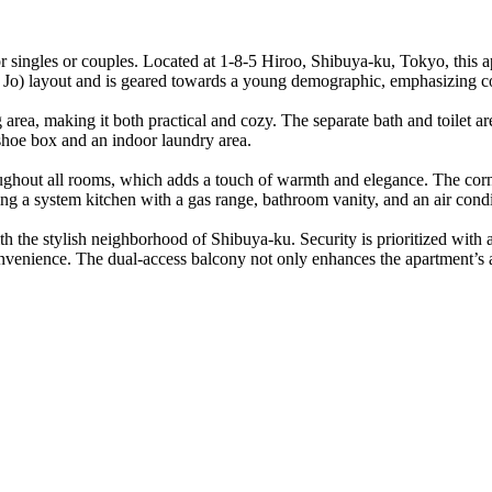
r singles or couples. Located at 1-8-5 Hiroo, Shibuya-ku, Tokyo, this a
5 Jo) layout and is geared towards a young demographic, emphasizing 
rea, making it both practical and cozy. The separate bath and toilet ar
 shoe box and an indoor laundry area.
ughout all rooms, which adds a touch of warmth and elegance. The corner
uding a system kitchen with a gas range, bathroom vanity, and an air cond
h the stylish neighborhood of Shibuya-ku. Security is prioritized with 
onvenience. The dual-access balcony not only enhances the apartment’s 