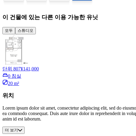
이 건물에 있는 다른 이용 가능한 유닛
모두
스튜디오
단위 807
¥141,000
0 침실
20 m²
위치
Lorem ipsum dolor sit amet, consectetur adipiscing elit, sed do eiusmo
ea commodo consequat. Duis aute irure dolor in reprehenderit in volupta
anim id est laborum.
더 보기