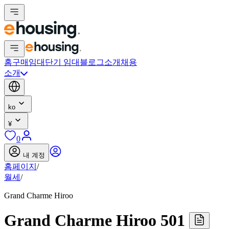
홈
구매
임대
단기 임대
블로그
소개
채용
소개
ko
¥
0
내 계정
홈페이지
/
월세
/
Grand Charme Hiroo
Grand Charme Hiroo 501