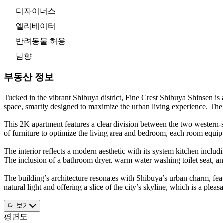
디자이너스
엘리베이터
반려동물 허용
남향
부동산 정보
Tucked in the vibrant Shibuya district, Fine Crest Shibuya Shinsen is 
space, smartly designed to maximize the urban living experience. The p
This 2K apartment features a clear division between the two western-st
of furniture to optimize the living area and bedroom, each room equi
The interior reflects a modern aesthetic with its system kitchen incl
The inclusion of a bathroom dryer, warm water washing toilet seat, and
The building’s architecture resonates with Shibuya’s urban charm, featu
natural light and offering a slice of the city’s skyline, which is a ple
더 보기
평면도