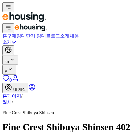
홈
구매
임대
단기 임대
블로그
소개
채용
소개
ko
¥
0
내 계정
홈페이지
/
월세
/
Fine Crest Shibuya Shinsen
Fine Crest Shibuya Shinsen 40