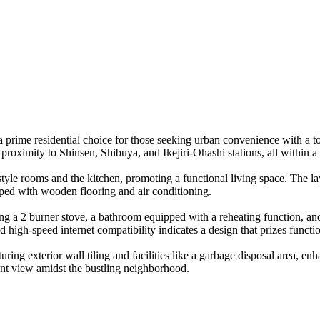
a prime residential choice for those seeking urban convenience with a t
roximity to Shinsen, Shibuya, and Ikejiri-Ohashi stations, all within a
yle rooms and the kitchen, promoting a functional living space. The lay
pped with wooden flooring and air conditioning.
uding a 2 burner stove, a bathroom equipped with a reheating function, a
 high-speed internet compatibility indicates a design that prizes funct
ring exterior wall tiling and facilities like a garbage disposal area, e
asant view amidst the bustling neighborhood.