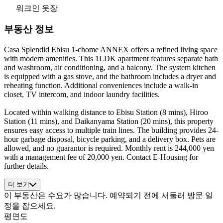
워크인 옷장
부동산 정보
Casa Splendid Ebisu 1-chome ANNEX offers a refined living space
with modern amenities. This 1LDK apartment features separate bath
and washroom, air conditioning, and a balcony. The system kitchen
is equipped with a gas stove, and the bathroom includes a dryer and
reheating function. Additional conveniences include a walk-in
closet, TV intercom, and indoor laundry facilities.
Located within walking distance to Ebisu Station (8 mins), Hiroo
Station (11 mins), and Daikanyama Station (20 mins), this property
ensures easy access to multiple train lines. The building provides 24-
hour garbage disposal, bicycle parking, and a delivery box. Pets are
allowed, and no guarantor is required. Monthly rent is 244,000 yen
with a management fee of 20,000 yen. Contact E-Housing for
further details.
더 보기
이 부동산은 수요가 많습니다. 예약되기 전에 서둘러 방문 일
정을 잡으세요.
평면도