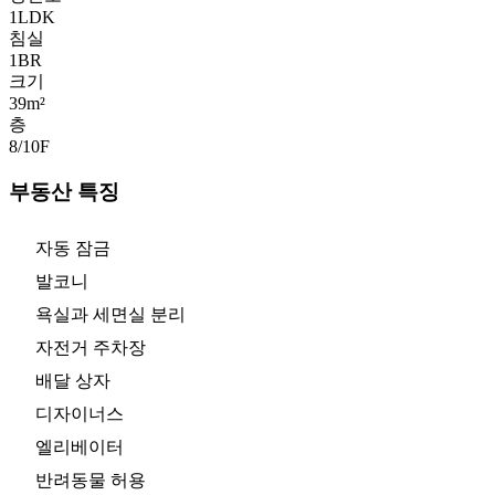
1LDK
침실
1
BR
크기
39m²
층
8/10
F
부동산 특징
자동 잠금
발코니
욕실과 세면실 분리
자전거 주차장
배달 상자
디자이너스
엘리베이터
반려동물 허용