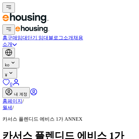
홈
구매
임대
단기 임대
블로그
소개
채용
소개
ko
¥
0
내 계정
홈페이지
/
월세
/
카서스 플렌디드 에비스 1가 ANNEX
카서스 플렌디드 에비스 1가