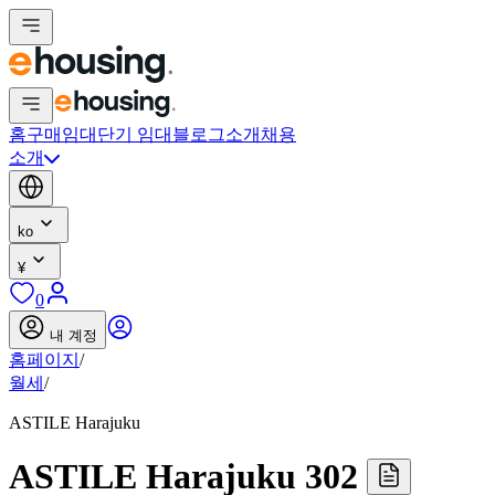
홈
구매
임대
단기 임대
블로그
소개
채용
소개
ko
¥
0
내 계정
홈페이지
/
월세
/
ASTILE Harajuku
ASTILE Harajuku 302