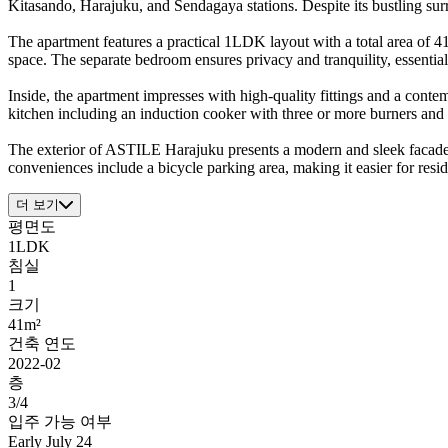
Kitasando, Harajuku, and Sendagaya stations. Despite its bustling sur
The apartment features a practical 1LDK layout with a total area of 4
space. The separate bedroom ensures privacy and tranquility, essential 
Inside, the apartment impresses with high-quality fittings and a cont
kitchen including an induction cooker with three or more burners and 
The exterior of ASTILE Harajuku presents a modern and sleek facade, al
conveniences include a bicycle parking area, making it easier for res
더 보기
평면도
1LDK
침실
1
크기
41m²
건축 연도
2022-02
층
3/4
입주 가능 여부
Early July 24