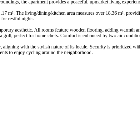
roundings, the apartment provides a peaceful, upmarket living experien
1.17 m². The living/dining/kitchen area measures over 18.36 m², provid
for restful nights.
emporary aesthetic. All rooms feature wooden flooring, adding warmth an
a grill, perfect for home chefs. Comfort is enhanced by two air conditi
igning with the stylish nature of its locale. Security is prioritized wit
idents to enjoy cycling around the neighborhood.