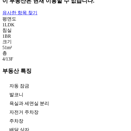
이 부동산은 현재 이용할 수 없습니다.
유사한 항목 찾기
평면도
1LDK
침실
1
BR
크기
51m²
층
4/13
F
부동산 특징
자동 잠금
발코니
욕실과 세면실 분리
자전거 주차장
주차장
배달 상자