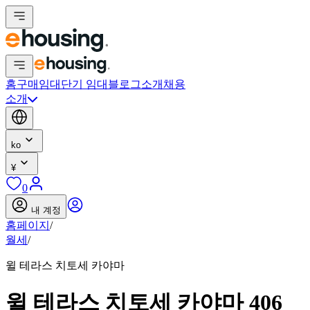
홈
구매
임대
단기 임대
블로그
소개
채용
소개
ko
¥
0
내 계정
홈페이지
/
월세
/
윌 테라스 치토세 카야마
윌 테라스 치토세 카야마 406