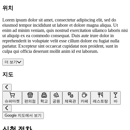
위치
Lorem ipsum dolor sit amet, consectetur adipiscing elit, sed do
eiusmod tempor incididunt ut labore et dolore magna aliqua. Ut
enim ad minim veniam, quis nostrud exercitation ullamco laboris nisi
ut aliquip ex ea commodo consequat. Duis aute irure dolor in
reprehenderit in voluptate velit esse cillum dolore eu fugiat nulla
pariatur. Excepteur sint occaecat cupidatat non proident, sunt in
culpa qui officia deserunt mollit anim id est laborum.
더 보기
지도
슈퍼마켓
편의점
학교
공원
체육관
카페
레스토랑
바
Google 지도에서 보기
신청 절차