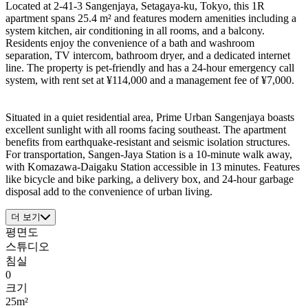
Located at 2-41-3 Sangenjaya, Setagaya-ku, Tokyo, this 1R
apartment spans 25.4 m² and features modern amenities including a
system kitchen, air conditioning in all rooms, and a balcony.
Residents enjoy the convenience of a bath and washroom
separation, TV intercom, bathroom dryer, and a dedicated internet
line. The property is pet-friendly and has a 24-hour emergency call
system, with rent set at ¥114,000 and a management fee of ¥7,000.
Situated in a quiet residential area, Prime Urban Sangenjaya boasts
excellent sunlight with all rooms facing southeast. The apartment
benefits from earthquake-resistant and seismic isolation structures.
For transportation, Sangen-Jaya Station is a 10-minute walk away,
with Komazawa-Daigaku Station accessible in 13 minutes. Features
like bicycle and bike parking, a delivery box, and 24-hour garbage
disposal add to the convenience of urban living.
더 보기
평면도
스튜디오
침실
0
크기
25m²