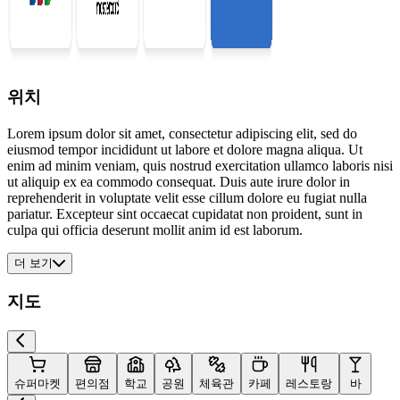
위치
Lorem ipsum dolor sit amet, consectetur adipiscing elit, sed do
eiusmod tempor incididunt ut labore et dolore magna aliqua. Ut
enim ad minim veniam, quis nostrud exercitation ullamco laboris nisi
ut aliquip ex ea commodo consequat. Duis aute irure dolor in
reprehenderit in voluptate velit esse cillum dolore eu fugiat nulla
pariatur. Excepteur sint occaecat cupidatat non proident, sunt in
culpa qui officia deserunt mollit anim id est laborum.
더 보기
지도
슈퍼마켓
편의점
학교
공원
체육관
카페
레스토랑
바