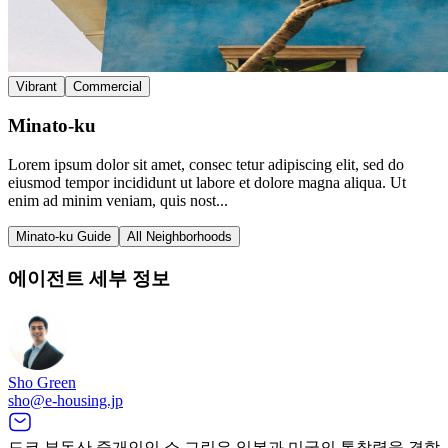
Vibrant
Commercial
Minato-ku
Lorem ipsum dolor sit amet, consec tetur adipiscing elit, sed do
eiusmod tempor incididunt ut labore et dolore magna aliqua. Ut
enim ad minim veniam, quis nost...
Minato-ku Guide
All Neighborhoods
에이전트 세부 정보
Sho Green
sho@e-housing.jp
도쿄 부동산 중개인인 쇼 그린은 일본과 미국의 통찰력을 결합