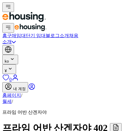
홈
구매
임대
단기 임대
블로그
소개
채용
소개
ko
¥
0
내 계정
홈페이지
/
월세
/
프라임 어반 산겐자야
프라임 어반 산겐자야 402