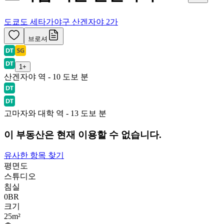
도쿄도 세타가야구 산겐자야 2가
브로셔
1
+
산겐자야 역 - 10 도보 분
고마자와 대학 역 - 13 도보 분
이 부동산은 현재 이용할 수 없습니다.
유사한 항목 찾기
평면도
스튜디오
침실
0
BR
크기
25m²