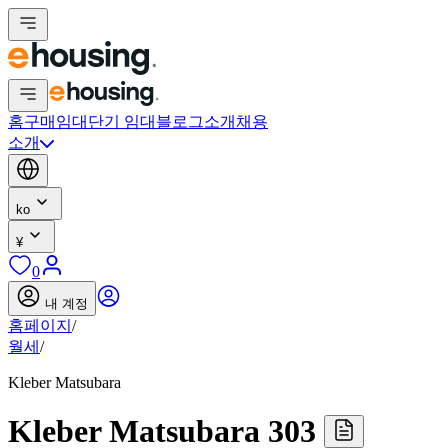
홈
구매
임대
단기 임대
블로그
소개
채용
소개
ko
¥
0
내 계정
홈페이지
/
월세
/
Kleber Matsubara
Kleber Matsubara 303