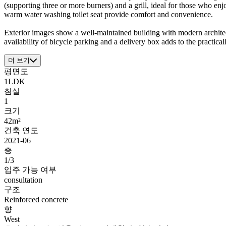
(supporting three or more burners) and a grill, ideal for those who e
warm water washing toilet seat provide comfort and convenience.
Exterior images show a well-maintained building with modern architect
availability of bicycle parking and a delivery box adds to the practic
더 보기
평면도
1LDK
침실
1
크기
42m²
건축 연도
2021-06
층
1/3
입주 가능 여부
consultation
구조
Reinforced concrete
향
West