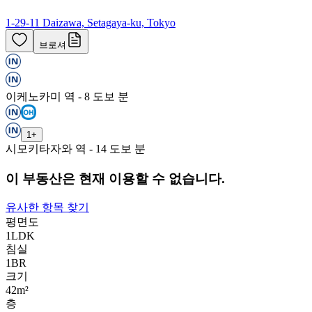
1-29-11 Daizawa, Setagaya-ku, Tokyo
브로셔
이케노카미 역 - 8 도보 분
1
+
시모키타자와 역 - 14 도보 분
이 부동산은 현재 이용할 수 없습니다.
유사한 항목 찾기
평면도
1LDK
침실
1
BR
크기
42m²
층