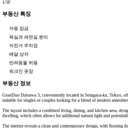
1/3
F
부동산 특징
자동 잠금
욕실과 세면실 분리
자전거 주차장
배달 상자
반려동물 허용
워크인 옷장
부동산 정보
GranDuo Daisawa 3, conveniently located in Setagaya-ku, Tokyo, offe
suitable for singles or couples looking for a blend of modern amenities
The layout includes a combined living, dining, and kitchen area, desig
dwelling, which often allows for additional natural light and potentiall
The interior reveals a clean and contemporary design, with flooring t