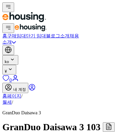
홈
구매
임대
단기 임대
블로그
소개
채용
소개
ko
¥
0
내 계정
홈페이지
/
월세
/
GranDuo Daisawa 3
GranDuo Daisawa 3 103