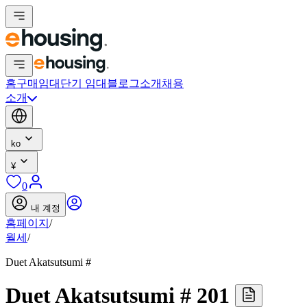
홈
구매
임대
단기 임대
블로그
소개
채용
소개
ko
¥
0
내 계정
홈페이지
/
월세
/
Duet Akatsutsumi #
Duet Akatsutsumi # 201