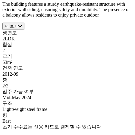
The building features a sturdy earthquake-resistant structure with
exterior wall siding, ensuring safety and durability. The presence of
a balcony allows residents to enjoy private outdoor
더 보기
평면도
2LDK
침실
2
크기
53m²
건축 연도
2012-09
층
2/2
입주 가능 여부
Mid-May 2024
구조
Lightweight steel frame
향
East
초기 수수료는 신용 카드로 결제할 수 있습니다