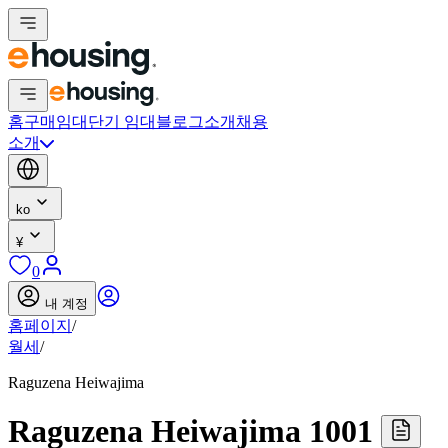
홈
구매
임대
단기 임대
블로그
소개
채용
소개
ko
¥
0
내 계정
홈페이지
/
월세
/
Raguzena Heiwajima
Raguzena Heiwajima 1001