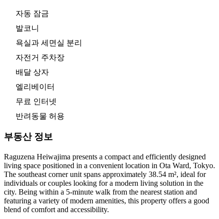
자동 잠금
발코니
욕실과 세면실 분리
자전거 주차장
배달 상자
엘리베이터
무료 인터넷
반려동물 허용
부동산 정보
Raguzena Heiwajima presents a compact and efficiently designed
living space positioned in a convenient location in Ota Ward, Tokyo.
The southeast corner unit spans approximately 38.54 m², ideal for
individuals or couples looking for a modern living solution in the
city. Being within a 5-minute walk from the nearest station and
featuring a variety of modern amenities, this property offers a good
blend of comfort and accessibility.