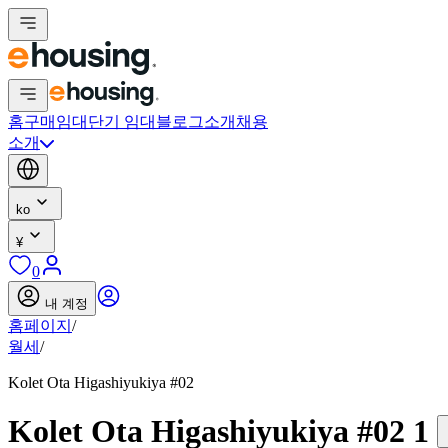
홈
구매
임대
단기 임대
블로그
소개
채용
소개
ko
¥
0
내 계정
홈페이지
/
월세
/
Kolet Ota Higashiyukiya #02
Kolet Ota Higashiyukiya #02 1