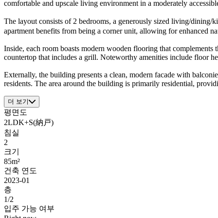
comfortable and upscale living environment in a moderately accessible
The layout consists of 2 bedrooms, a generously sized living/dining/
apartment benefits from being a corner unit, allowing for enhanced natur
Inside, each room boasts modern wooden flooring that complements the
countertop that includes a grill. Noteworthy amenities include floor hea
Externally, the building presents a clean, modern facade with balconi
residents. The area around the building is primarily residential, provi
더 보기
평면도
2LDK+S(納戸)
침실
2
크기
85m²
건축 연도
2023-01
층
1/2
입주 가능 여부