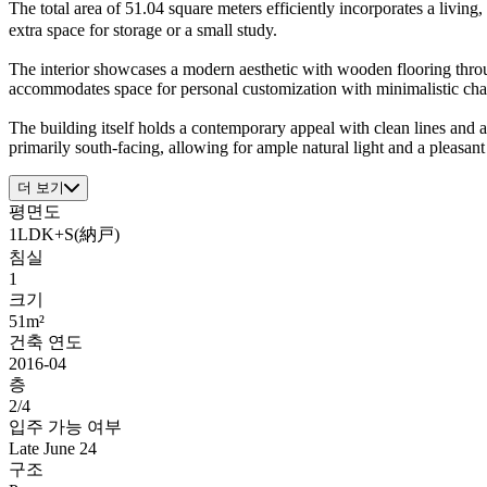
The total area of 51.04 square meters efficiently incorporates a livi
extra space for storage or a small study.
The interior showcases a modern aesthetic with wooden flooring thro
accommodates space for personal customization with minimalistic char
The building itself holds a contemporary appeal with clean lines and 
primarily south-facing, allowing for ample natural light and a pleasan
더 보기
평면도
1LDK+S(納戸)
침실
1
크기
51m²
건축 연도
2016-04
층
2/4
입주 가능 여부
Late June 24
구조