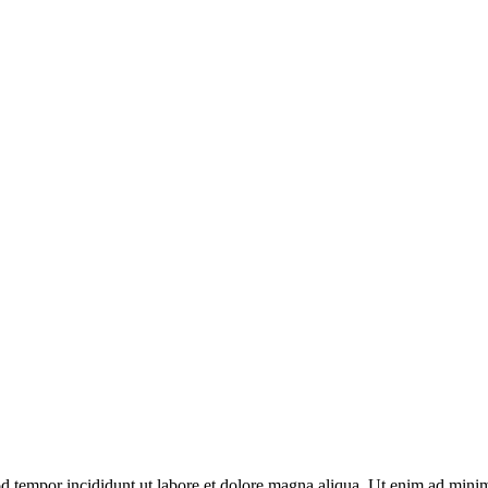
d tempor incididunt ut labore et dolore magna aliqua. Ut enim ad minim 