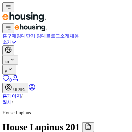
홈
구매
임대
단기 임대
블로그
소개
채용
소개
ko
¥
0
내 계정
홈페이지
/
월세
/
House Lupinus
House Lupinus 201