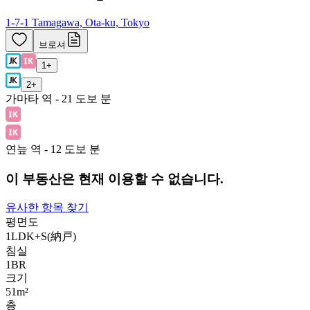
1-7-1 Tamagawa, Ota-ku, Tokyo
브로셔
1
+
2
+
가마타 역 - 21 도보 분
연늪 역 - 12 도보 분
이 부동산은 현재 이용할 수 없습니다.
유사한 항목 찾기
평면도
1LDK+S(納戸)
침실
1
BR
크기
51m²
층