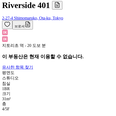
Riverside 401
2-27-4 Shimomaruko, Ota-ku, Tokyo
브로셔
지토리초 역 - 20 도보 분
이 부동산은 현재 이용할 수 없습니다.
유사한 항목 찾기
평면도
스튜디오
침실
1
BR
크기
31m²
층
4/5
F