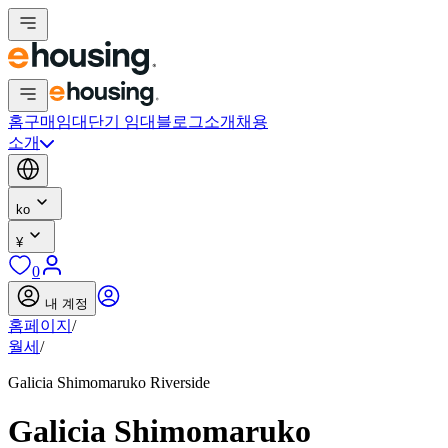
홈
구매
임대
단기 임대
블로그
소개
채용
소개
ko
¥
0
내 계정
홈페이지
/
월세
/
Galicia Shimomaruko Riverside
Galicia Shimomaruko