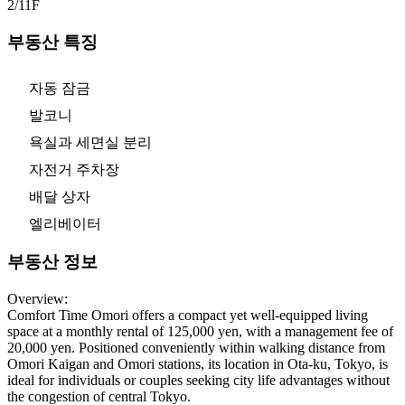
2/11
F
부동산 특징
자동 잠금
발코니
욕실과 세면실 분리
자전거 주차장
배달 상자
엘리베이터
부동산 정보
Overview:
Comfort Time Omori offers a compact yet well-equipped living
space at a monthly rental of 125,000 yen, with a management fee of
20,000 yen. Positioned conveniently within walking distance from
Omori Kaigan and Omori stations, its location in Ota-ku, Tokyo, is
ideal for individuals or couples seeking city life advantages without
the congestion of central Tokyo.