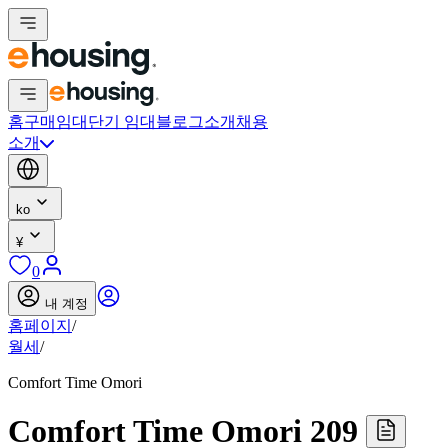
홈
구매
임대
단기 임대
블로그
소개
채용
소개
ko
¥
0
내 계정
홈페이지
/
월세
/
Comfort Time Omori
Comfort Time Omori 209