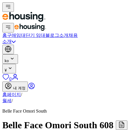
홈
구매
임대
단기 임대
블로그
소개
채용
소개
ko
¥
0
내 계정
홈페이지
/
월세
/
Belle Face Omori South
Belle Face Omori South 608